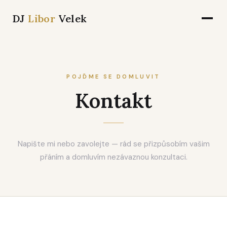
DJ
Libor
Velek
POJĎME SE DOMLUVIT
Kontakt
Napište mi nebo zavolejte — rád se přizpůsobím vašim
přáním a domluvím nezávaznou konzultaci.