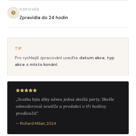
ODPOVĚĎ
Zpravidla do 24 hodin
TIP
Pro rychlejší zpracování uveďte
datum akce
,
typ
akce
a
místo konání
.
„Svatba byla díky němu jedná skvělá párty. Skvěle
odmoderoval soutěže a produkci o tři hodiny
prodloužil."
— Richard Milian, 2024