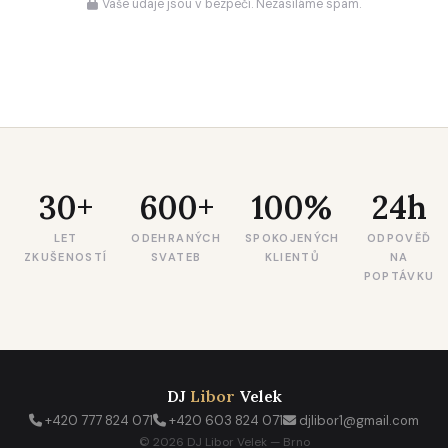
Vaše údaje jsou v bezpečí. Nezasíláme spam.
30+
600+
100%
24h
LET
ODEHRANÝCH
SPOKOJENÝCH
ODPOVĚĎ
ZKUŠENOSTÍ
SVATEB
KLIENTŮ
NA
POPTÁVKU
DJ
Libor
Velek
+420 777 824 071
+420 603 824 071
djlibor1@gmail.com
© 2026 DJ Libor Velek — Brno